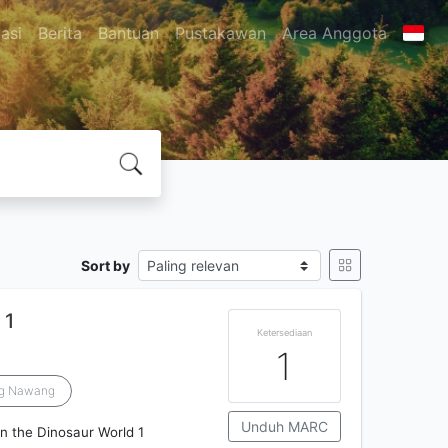
asi
Berita
Bantuan
Pustakawan
Area Anggota
Sort by
 1
Ketersediaan
1
ng Nawang
Unduh MARC
 in the Dinosaur World 1