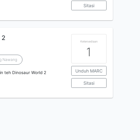
Sitasi
 2
Ketersediaan
1
ng Nawang
Unduh MARC
 in teh Dinosaur World 2
Sitasi