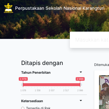
Perpustakaan Sekolah Nasional Karangturi
Ditapis dengan
Ditemuk
Tahun Penerbitan
1 078
2 996
1 078
1 558
2 037
2 517
2 996
Ketersediaan
Tersedia di Rak