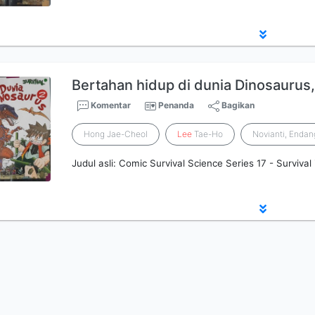
Bertahan hidup di dunia Dinosaurus,
Komentar
Penanda
Bagikan
Hong Jae-Cheol
Lee
Tae-Ho
Novianti, Enda
Judul asli: Comic Survival Science Series 17 - Survival