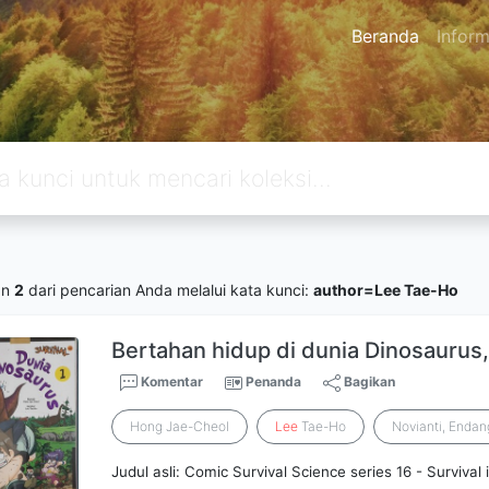
Beranda
Inform
an
2
dari pencarian Anda melalui kata kunci:
author=Lee Tae-Ho
Bertahan hidup di dunia Dinosaurus,
Komentar
Penanda
Bagikan
Hong Jae-Cheol
Lee
Tae-Ho
Novianti, Enda
Judul asli: Comic Survival Science series 16 - Survival